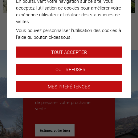
En poursuivant votre navigation sur ce site, vous
acceptez l'utilisation de cookies pour améliorer votre
expérience utilisateur et réaliser des statistiques de
visites.
Vous pouvez personnaliser l'utilisation des cookies à
Estimez votre
l'aide du bouton ci-dessous.
bien
TOUT ACCEPTER
TOUT REFUSER
Nous sommes là pour vous
accompagner
MES PRÉFÉRENCES
Nous déléguerons un expert pour
vous donner toutes les clés afin
de préparer votre prochaine
vente.
Estimez votre bien