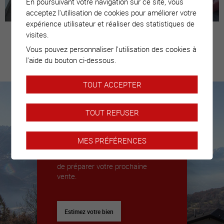
En poursuivant votre navigation sur ce site, vous
acceptez l'utilisation de cookies pour améliorer votre
expérience utilisateur et réaliser des statistiques de
visites.
Vous pouvez personnaliser l'utilisation des cookies à
Estimez votre
l'aide du bouton ci-dessous.
bien
TOUT ACCEPTER
TOUT REFUSER
Nous sommes là pour vous
accompagner
MES PRÉFÉRENCES
Nous déléguerons un expert pour
vous donner toutes les clés afin
de préparer votre prochaine
vente.
Estimez votre bien