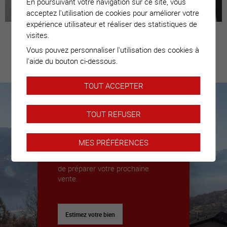
En poursuivant votre navigation sur ce site, vous
acceptez l'utilisation de cookies pour améliorer votre
expérience utilisateur et réaliser des statistiques de
visites.
Vous pouvez personnaliser l'utilisation des cookies à
Estimez votre
l'aide du bouton ci-dessous.
bien
TOUT ACCEPTER
TOUT REFUSER
Nous sommes là pour vous
accompagner
MES PRÉFÉRENCES
Nous déléguerons un expert pour
vous donner toutes les clés afin
de préparer votre prochaine
vente.
Estimez votre bien