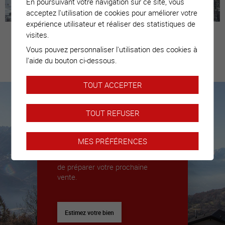
En poursuivant votre navigation sur ce site, vous
acceptez l'utilisation de cookies pour améliorer votre
expérience utilisateur et réaliser des statistiques de
visites.
Vous pouvez personnaliser l'utilisation des cookies à
Estimez votre
l'aide du bouton ci-dessous.
bien
TOUT ACCEPTER
TOUT REFUSER
Nous sommes là pour vous
accompagner
MES PRÉFÉRENCES
Nous déléguerons un expert pour
vous donner toutes les clés afin
de préparer votre prochaine
vente.
Estimez votre bien