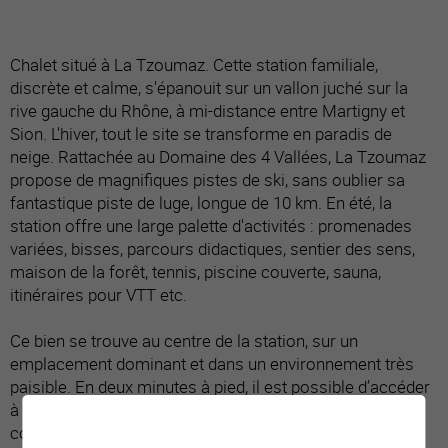
Chalet situé à La Tzoumaz. Cette station familiale,
discrète et calme, s'épanouit sur un vallon juché sur la
rive gauche du Rhône, à mi-distance entre Martigny et
Sion. L'hiver, tout le site se transforme en paradis de
neige. Rattachée au Domaine des 4 Vallées, La Tzoumaz
propose de magnifiques pistes de ski, sans oublier sa
fantastique piste de luge, longue de 10 km. En été, la
station offre une large palette d'activités : promenades
variées, bisses, parcours didactiques, sentier des sens,
maison de la forêt, tennis, piscine couverte, sauna,
itinéraires pour VTT etc.
Ce bien se trouve au centre de la station, sur un
emplacement dominant et dans un environnement très
paisible. En deux minutes à pied, il est possible d’accéder
à toutes les commodités de la station, à savoir
commerces, restaurants, poste, banque, place de jeux,