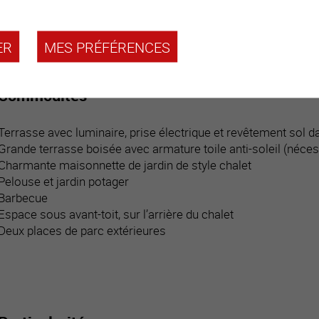
Salle d’eau / douche / radiateur sèche-linge
Balcon (6 m2)
ER
MES PRÉFÉRENCES
Commodités
Terrasse avec luminaire, prise électrique et revêtement sol da
Grande terrasse boisée avec armature toile anti-soleil (néces
Charmante maisonnette de jardin de style chalet
Pelouse et jardin potager
Barbecue
Espace sous avant-toit, sur l’arrière du chalet
Deux places de parc extérieures