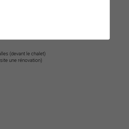
lles (devant le chalet)
site une rénovation)