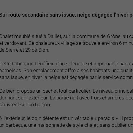
Sur route secondaire sans issue, neige dégagée l’hiver 
Chalet meublé situé à Daillet, sur la commune de Grône, au cœ
et verdoyant. Ce chaleureux village se trouve à environ 6 mi
de Sierre et 29 de Sion.
Cette habitation bénéficie d’un splendide et imprenable panor
bernoises. Son emplacement offre à ses habitants une qualité
sans issue, en hiver la neige est dégagée par le service com
Ce bien propose un cachet tout particulier. Le niveau principal
donnant sur l’extérieur. La partie nuit avec trois chambres oc
s’ouvrent sur un balcon.
A l’extérieur, le coin détente est un véritable « paradis ». Il 
un barbecue, une maisonnette de style chalet, sans oublier un