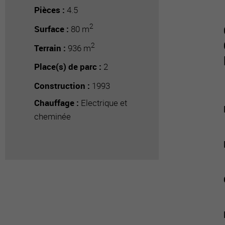
Pièces :
4.5
2
Surface :
80 m
2
Terrain :
936 m
Place(s) de parc :
2
Construction :
1993
Chauffage :
Electrique et
cheminée