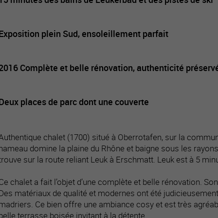
Exposition plein Sud, ensoleillement parfait
2016 Complète et belle rénovation, authenticité préserv
Deux places de parc dont une couverte
Authentique chalet (1700) situé à Oberrotafen, sur la commun
hameau domine la plaine du Rhône et baigne sous les rayons de
trouve sur la route reliant Leuk à Erschmatt. Leuk est à 5 min
Ce chalet a fait l’objet d’une complète et belle rénovation. So
Des matériaux de qualité et modernes ont été judicieuseme
madriers. Ce bien offre une ambiance cosy et est très agréabl
belle terrasse boisée invitant à la détente.