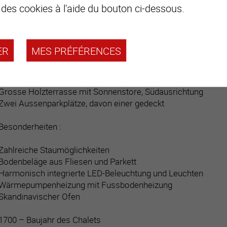
 des cookies à l'aide du bouton ci-dessous.
Dachgeschoss :
Grosszügige und schöne Galerie mit Einbauschränken und Fen
und eingerichtet werden kann
ER
MES PRÉFÉRENCES
Ausstattung :
Grosse Holzterrasse mit Sonnenstore, Südausrichtung
Zwei Aussenparkplätze, davon einer gedeckt
Besonderheiten :
Zahlreiche Staumöglichkeiten
Bodenbeläge aus Fliesen und Parkett
Harmonisch integrierte LED-Beleuchtung und Leuchten
Wärmepumpenheizung mit Fussbodenheizung
Skandinavischer Ofen
1700 – Baujahr des Chalets