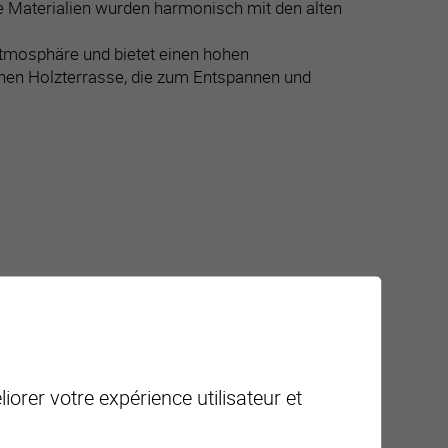
e Materialien wurden harmonisch mit den alten
Atmosphäre und bietet einen hohen
nen Holzterrasse, die zum Entspannen und
l Stauraum
em Zugang zur Terrasse
iorer votre expérience utilisateur et