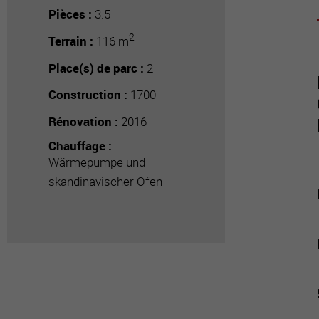
Pièces :
3.5
2
Terrain :
116 m
Place(s) de parc :
2
Construction :
1700
Rénovation :
2016
Chauffage :
Wärmepumpe und
skandinavischer Ofen