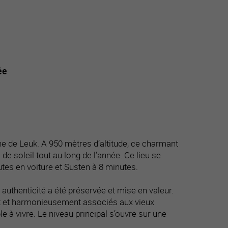
ée
e de Leuk. A 950 mètres d’altitude, ce charmant
 soleil tout au long de l’année. Ce lieu se
utes en voiture et Susten à 8 minutes.
n authenticité a été préservée et mise en valeur.
nt et harmonieusement associés aux vieux
e à vivre. Le niveau principal s’ouvre sur une