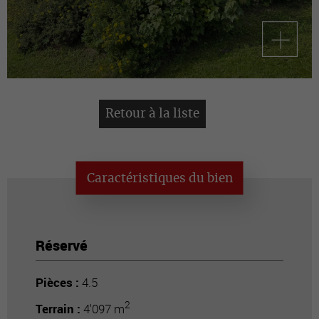
Retour à la liste
Caractéristiques du bien
Réservé
Pièces :
4.5
2
Terrain :
4'097 m