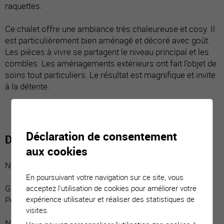
raquettes.
Ce chalet offre une ambiance très chaleureuse et cosy. Il
est particulièrement bien aménagé et décoré avec goût.
Les pièces à vivre se partagent le niveau principal et les
combles. Les aménagements extérieurs ont fait l’objet de
soins tout particuliers. Le résultat est magnifique et invite
à la détente.
Déclaration de consentement
Distribution du bien
aux cookies
Niveau inférieur :
En poursuivant votre navigation sur ce site, vous
Grande cave avec entrée indépendante
acceptez l'utilisation de cookies pour améliorer votre
expérience utilisateur et réaliser des statistiques de
Petite cave avec entrée indépendante
visites.
Niveau principal :