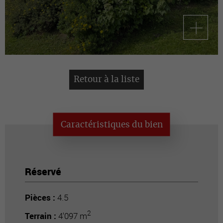
Retour à la liste
Caractéristiques du bien
Réservé
Pièces :
4.5
2
Terrain :
4'097 m