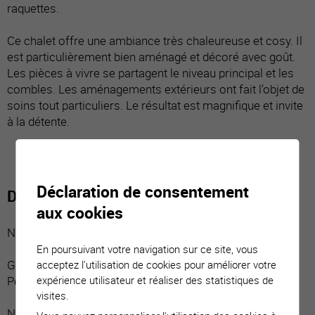
raquettes.
Ce chalet offre une ambiance très chaleureuse et cosy. Il
est particulièrement bien aménagé et décoré avec goût.
Les pièces à vivre se partagent le niveau principal et les
combles. Les aménagements extérieurs ont fait l’objet de
soins tout particuliers. Le résultat est magnifique et invite
à la détente.
Déclaration de consentement
Distribution du bien
aux cookies
Niveau inférieur :
En poursuivant votre navigation sur ce site, vous
Grande cave avec entrée indépendante
acceptez l'utilisation de cookies pour améliorer votre
expérience utilisateur et réaliser des statistiques de
Petite cave avec entrée indépendante
visites.
Niveau principal :