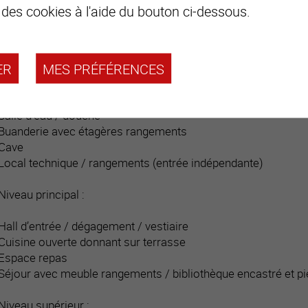
Distribution du bien
 des cookies à l'aide du bouton ci-dessous.
Niveau inférieur :
ER
MES PRÉFÉRENCES
Hall d’entrée / dégagement central / vestiaire
Deux chambres
Salle d’eau / visiteurs
Salle d’eau / douche
Buanderie avec étagères rangements
Cave
Local technique / rangements (entrée indépendante)
Niveau principal :
Hall d’entrée / dégagement / vestiaire
Cuisine ouverte donnant sur terrasse
Espace repas
Séjour avec meuble rangements / bibliothèque encastré et pie
Niveau supérieur :