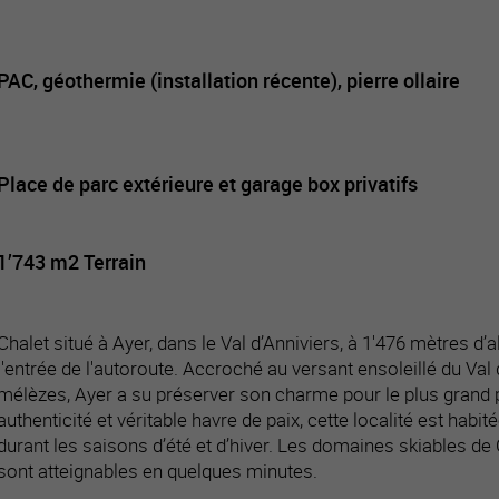
PAC, géothermie (installation récente), pierre ollaire
Place de parc extérieure et garage box privatifs
1’743 m2 Terrain
Chalet situé à Ayer, dans le Val d’Anniviers, à 1'476 mètres d’al
l'entrée de l'autoroute. Accroché au versant ensoleillé du Val 
mélèzes, Ayer a su préserver son charme pour le plus grand pl
authenticité et véritable havre de paix, cette localité est habi
durant les saisons d’été et d’hiver. Les domaines skiables de 
sont atteignables en quelques minutes.