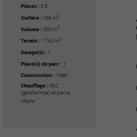
Pièces :
5.5
2
Surface :
168 m
3
Volume :
590 m
2
Terrain :
1'743 m
Garage(s) :
1
Place(s) de parc :
1
Construction :
1988
Chauffage :
PAC
(géothermie) et pierre
ollaire