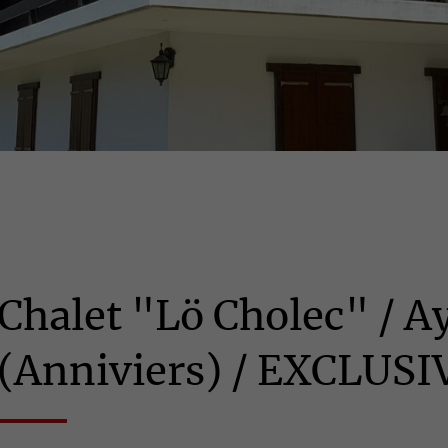
Chalet "Lö Cholec" / A
(Anniviers) / EXCLUSI