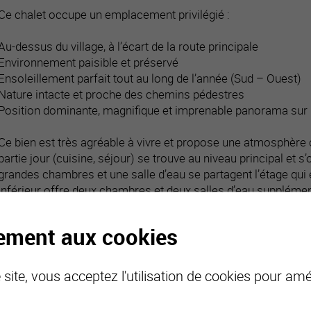
Ce chalet occupe un emplacement privilégié :
Au-dessus du village, à l’écart de la route principale
Environnement paisible et préservé
Ensoleillement parfait tout au long de l’année (Sud – Ouest)
Nature intacte et proche des chemins pédestres
Position dominante, magnifique et imprenable panorama sur l
Ce bien est très agréable à vivre et propose une atmosphère c
partie jour (cuisine, séjour) se trouve au niveau principal et s
grandes chambres et une salle d’eau se partagent l’étage qui
inférieur offre deux chambres et deux salles d’eau supplément
L’ensemble de cette habitation a fait l’objet d’un soin régul
tement aux cookies
géothermie a été installé. Ce bien est idéal pour une famille.
site, vous acceptez l'utilisation de cookies pour amél