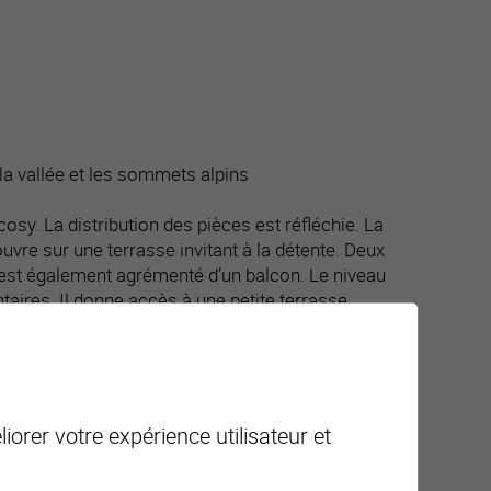
a vallée et les sommets alpins
osy. La distribution des pièces est réfléchie. La
’ouvre sur une terrasse invitant à la détente. Deux
 est également agrémenté d’un balcon. Le niveau
aires. Il donne accès à une petite terrasse.
ier et minutieux. Récemment le chauffage PAC avec
iorer votre expérience utilisateur et