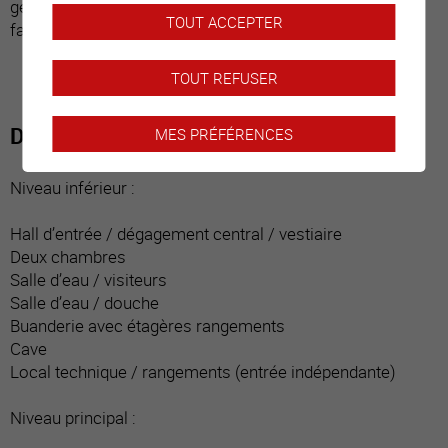
géothermie a été installé. Ce bien est idéal pour une
TOUT ACCEPTER
famille.
TOUT REFUSER
Distribution du bien
MES PRÉFÉRENCES
Niveau inférieur :
Hall d’entrée / dégagement central / vestiaire
Deux chambres
Salle d’eau / visiteurs
Salle d’eau / douche
Buanderie avec étagères rangements
Cave
Local technique / rangements (entrée indépendante)
Niveau principal :