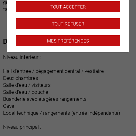
géothermie a été installé. Ce bien est idéal pour une
TOUT ACCEPTER
famille.
TOUT REFUSER
Distribution du bien
MES PRÉFÉRENCES
Niveau inférieur :
Hall d’entrée / dégagement central / vestiaire
Deux chambres
Salle d’eau / visiteurs
Salle d’eau / douche
Buanderie avec étagères rangements
Cave
Local technique / rangements (entrée indépendante)
Niveau principal :