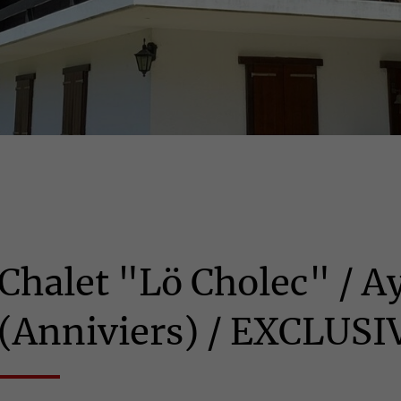
Chalet "Lö Cholec" / A
(Anniviers) / EXCLUSI