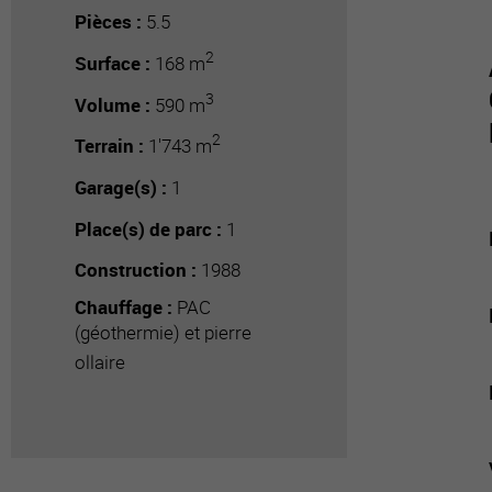
Pièces :
5.5
2
Surface :
168 m
3
Volume :
590 m
2
Terrain :
1'743 m
Garage(s) :
1
Place(s) de parc :
1
Construction :
1988
Chauffage :
PAC
(géothermie) et pierre
ollaire