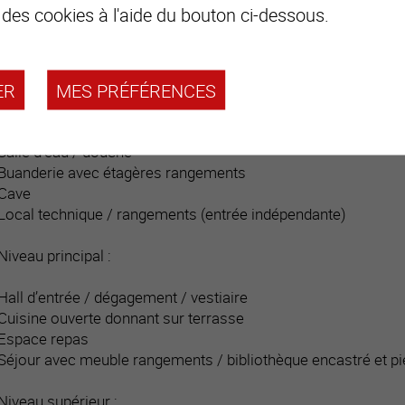
Distribution du bien
 des cookies à l'aide du bouton ci-dessous.
Niveau inférieur :
ER
MES PRÉFÉRENCES
Hall d’entrée / dégagement central / vestiaire
Deux chambres
Salle d’eau / visiteurs
Salle d’eau / douche
Buanderie avec étagères rangements
Cave
Local technique / rangements (entrée indépendante)
Niveau principal :
Hall d’entrée / dégagement / vestiaire
Cuisine ouverte donnant sur terrasse
Espace repas
Séjour avec meuble rangements / bibliothèque encastré et pie
Niveau supérieur :