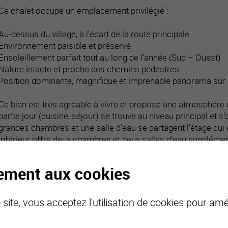
Ce chalet occupe un emplacement privilégié :
Au-dessus du village, à l’écart de la route principale
Environnement paisible et préservé
Ensoleillement parfait tout au long de l’année (Sud – Ouest)
Nature intacte et proche des chemins pédestres
Position dominante, magnifique et imprenable panorama sur l
Ce bien est très agréable à vivre et propose une atmosphère c
partie jour (cuisine, séjour) se trouve au niveau principal et s
grandes chambres et une salle d’eau se partagent l’étage qui
inférieur offre deux chambres et deux salles d’eau supplément
L’ensemble de cette habitation a fait l’objet d’un soin régul
tement aux cookies
géothermie a été installé. Ce bien est idéal pour une famille.
site, vous acceptez l'utilisation de cookies pour amél