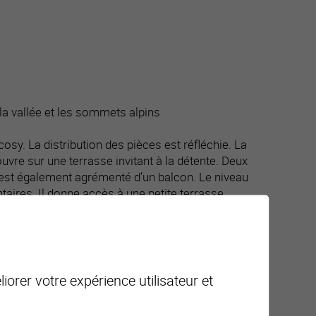
a vallée et les sommets alpins
osy. La distribution des pièces est réfléchie. La
’ouvre sur une terrasse invitant à la détente. Deux
 est également agrémenté d’un balcon. Le niveau
aires. Il donne accès à une petite terrasse.
ier et minutieux. Récemment le chauffage PAC avec
iorer votre expérience utilisateur et