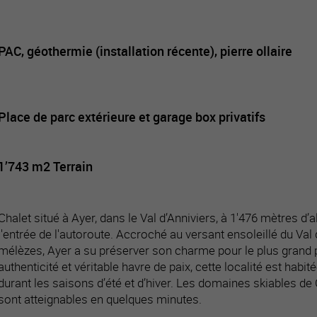
PAC, géothermie (installation récente), pierre ollaire
Place de parc extérieure et garage box privatifs
1’743 m2 Terrain
Chalet situé à Ayer, dans le Val d’Anniviers, à 1'476 mètres d’al
l'entrée de l'autoroute. Accroché au versant ensoleillé du Val 
mélèzes, Ayer a su préserver son charme pour le plus grand pl
authenticité et véritable havre de paix, cette localité est habi
durant les saisons d’été et d’hiver. Les domaines skiables de 
sont atteignables en quelques minutes.