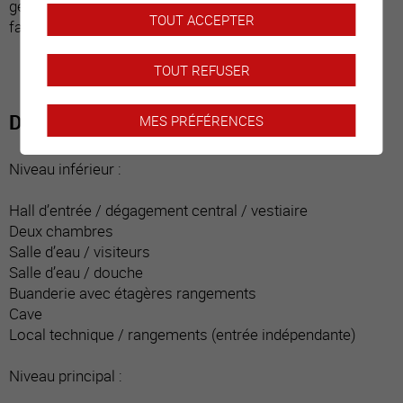
géothermie a été installé. Ce bien est idéal pour une
TOUT ACCEPTER
famille.
TOUT REFUSER
Distribution du bien
MES PRÉFÉRENCES
Niveau inférieur :
Hall d’entrée / dégagement central / vestiaire
Deux chambres
Salle d’eau / visiteurs
Salle d’eau / douche
Buanderie avec étagères rangements
Cave
Local technique / rangements (entrée indépendante)
Niveau principal :