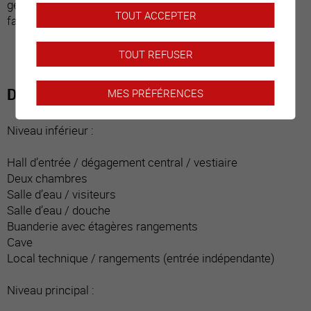
géothermie a été installé. Ce bien est idéal pour une
TOUT ACCEPTER
famille.
TOUT REFUSER
Distribution du bien
MES PRÉFÉRENCES
Niveau inférieur :
Hall d’entrée / dégagement central / vestiaire
Deux chambres
Salle d’eau / visiteurs
Salle d’eau / douche
Buanderie avec étagères rangements
Cave
Local technique / rangements (entrée indépendante)
Niveau principal :