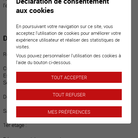
Déclaration de consentement
l’état de neuf.
aux cookies
En poursuivant votre navigation sur ce site, vous
acceptez l'utilisation de cookies pour améliorer votre
Distribution du bien
expérience utilisateur et réaliser des statistiques de
visites.
Rez-de-chaussée :
Vous pouvez personnaliser l'utilisation des cookies à
l'aide du bouton ci-dessous.
Cuisine design ouverte avec armoire économat
Espace repas donnant sur terrasse
TOUT ACCEPTER
Séjour donnant sur terrasse
TOUT REFUSER
Demi-palier :
Salle d’eau / douche / fenêtre
MES PRÉFÉRENCES
1er étage :