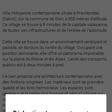
Villa mitoyenne contemporaine située à Pravidondaz
(Salins), sur la commune de Sion, à 855 mètres d’altitude.
Ce village se trouve à 8 minutes de la capitale valaisanne,
de toutes ses infrastructures et de l’entrée de l’autoroute.
Cette villa se trouve dans un environnement verdoyant et
paisible, en bordure du centre du village. Occupant une
position dominante, elle offre un panorama imprenable
sur la plaine du Rhône et les Alpes. L’arrêt des transports
publics est à deux minutes à pied.
Ce bien propose une architecture contemporaine avec
des finitions soignées. Les matériaux sont de première
qualité et les tons harmonieux. Les espaces sont
généreux et la partie jour (cuisine et séjour) s’ouvre sur
une belle terrasse. Avec ses nombreuses pièces, cette
habitation est parfaite pour une famille. De construction
récente et parfaitement entretenue, elle est vendue en