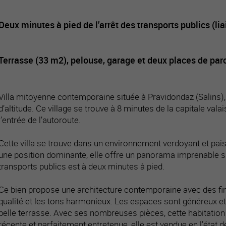
Deux minutes à pied de l’arrêt des transports publics (li
Terrasse (33 m2), pelouse, garage et deux places de par
Villa mitoyenne contemporaine située à Pravidondaz (Salins)
d’altitude. Ce village se trouve à 8 minutes de la capitale vala
l’entrée de l’autoroute.
Cette villa se trouve dans un environnement verdoyant et pais
une position dominante, elle offre un panorama imprenable sur
transports publics est à deux minutes à pied.
Ce bien propose une architecture contemporaine avec des fi
qualité et les tons harmonieux. Les espaces sont généreux et l
belle terrasse. Avec ses nombreuses pièces, cette habitation 
récente et parfaitement entretenue, elle est vendue en l’état d