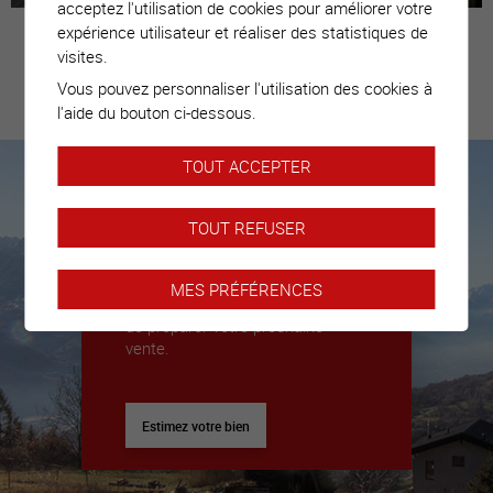
acceptez l'utilisation de cookies pour améliorer votre
expérience utilisateur et réaliser des statistiques de
visites.
Vous pouvez personnaliser l'utilisation des cookies à
Estimez votre
l'aide du bouton ci-dessous.
bien
TOUT ACCEPTER
Nous sommes là pour vous
TOUT REFUSER
accompagner
Nous déléguerons un expert pour
MES PRÉFÉRENCES
vous donner toutes les clés afin
de préparer votre prochaine
vente.
Estimez votre bien