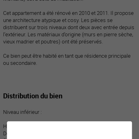
Cet appartement a été rénové en 2010 et 2011. Il propose
une architecture atypique et cosy. Les pièces se
distribuent sur trois niveaux dont deux avec entrée depuis
l’extérieur. Les matériaux d’origine (murs en pierre sèche,
vieux madrier et poutres) ont été préservés.
Ce bien peut être habité en tant que résidence principale
ou secondaire.
Distribution du bien
Niveau inférieur :
Hall d’entrée / dégagement / vestiaire
Deux chambres dont une donnant sur balcon