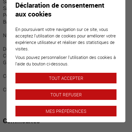
Salle d’eau / visiteurs
Déclaration de consentement
Salle d’eau / bain / rideau douche
aux cookies
Petit local technique
Balcon boisé (Sud)
En poursuivant votre navigation sur ce site, vous
Niveau principal :
acceptez l'utilisation de cookies pour améliorer votre
expérience utilisateur et réaliser des statistiques de
Deuxième entrée
visites.
Cuisine avec bar (belle hauteur de plafond)
Vous pouvez personnaliser l'utilisation des cookies à
Grande pièce séjour et espace repas
l'aide du bouton ci-dessous.
Combles :
TOUT ACCEPTER
Chambre
TOUT REFUSER
MES PRÉFÉRENCES
Commodités