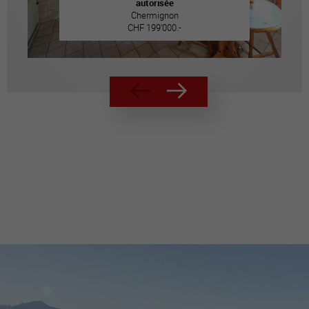
autorisée
Chermignon
CHF 199'000.-