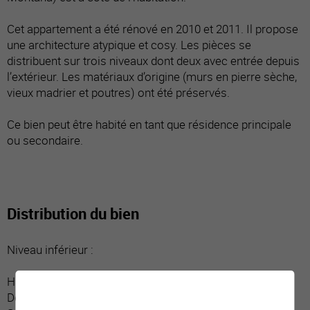
Cet appartement a été rénové en 2010 et 2011. Il propose
une architecture atypique et cosy. Les pièces se
distribuent sur trois niveaux dont deux avec entrée depuis
l’extérieur. Les matériaux d’origine (murs en pierre sèche,
vieux madrier et poutres) ont été préservés.
Ce bien peut être habité en tant que résidence principale
ou secondaire.
Distribution du bien
Niveau inférieur :
Hall d’entrée / dégagement / vestiaire
Deux chambres dont une donnant sur balcon