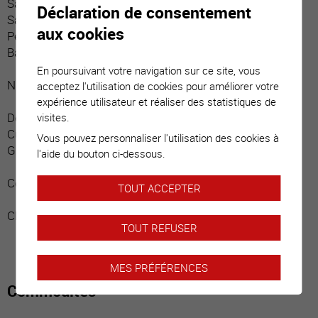
Salle d’eau / visiteurs
Déclaration de consentement
Salle d’eau / bain / rideau douche
aux cookies
Petit local technique
Balcon boisé (Sud)
En poursuivant votre navigation sur ce site, vous
Niveau principal :
acceptez l'utilisation de cookies pour améliorer votre
expérience utilisateur et réaliser des statistiques de
Deuxième entrée
visites.
Cuisine avec bar (belle hauteur de plafond)
Vous pouvez personnaliser l'utilisation des cookies à
Grande pièce séjour et espace repas
l'aide du bouton ci-dessous.
Combles :
TOUT ACCEPTER
Chambre
TOUT REFUSER
MES PRÉFÉRENCES
Commodités