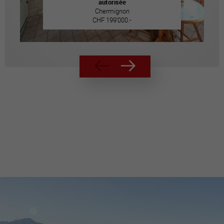
autorisée
Chermignon
CHF 199'000.-