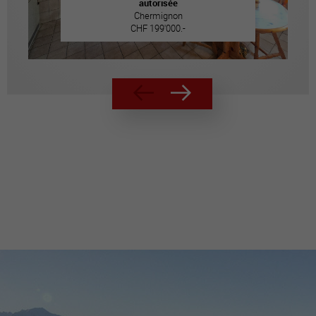
autorisée
Chermignon
CHF 199'000.-