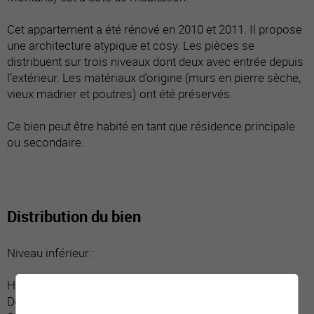
Cet appartement a été rénové en 2010 et 2011. Il propose
une architecture atypique et cosy. Les pièces se
distribuent sur trois niveaux dont deux avec entrée depuis
l’extérieur. Les matériaux d’origine (murs en pierre sèche,
vieux madrier et poutres) ont été préservés.
Ce bien peut être habité en tant que résidence principale
ou secondaire.
Distribution du bien
Niveau inférieur :
Hall d’entrée / dégagement / vestiaire
Deux chambres dont une donnant sur balcon