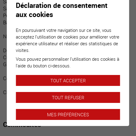
Salle d’eau / visiteurs
Déclaration de consentement
Salle d’eau / bain / rideau douche
aux cookies
Petit local technique
Balcon boisé (Sud)
En poursuivant votre navigation sur ce site, vous
Niveau principal :
acceptez l'utilisation de cookies pour améliorer votre
expérience utilisateur et réaliser des statistiques de
Deuxième entrée
visites.
Cuisine avec bar (belle hauteur de plafond)
Vous pouvez personnaliser l'utilisation des cookies à
Grande pièce séjour et espace repas
l'aide du bouton ci-dessous.
Combles :
TOUT ACCEPTER
Chambre
TOUT REFUSER
MES PRÉFÉRENCES
Commodités