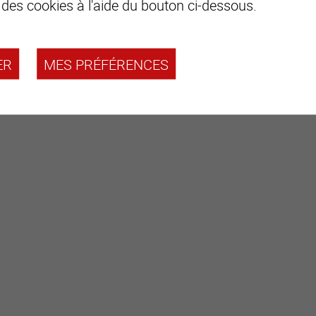
 des cookies à l'aide du bouton ci-dessous.
Remarques
ER
MES PRÉFÉRENCES
Dossier PDF complet et plan de situation sur demande
Visite uniquement en présence et avec l'accord préalable de
Aucun document ne peut être transmis à des tiers sans autor
www.swiss-immobilier.ch
- Réf. 10264490
Copyright © 2026. Tous droits réservés.
Demander le dossier complet