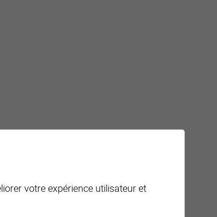
80.- / mois (couvertes)
ppartement
iorer votre expérience utilisateur et