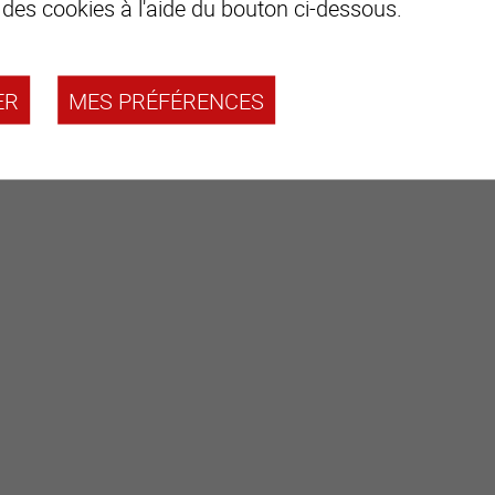
 des cookies à l'aide du bouton ci-dessous.
Remarques
ER
MES PRÉFÉRENCES
Dossier PDF complet et plan de situation sur demande
Visite uniquement en présence et avec l'accord préalable de
Aucun document ne peut être transmis à des tiers sans autor
www.swiss-immobilier.ch
- Réf. 10264490
Copyright © 2026. Tous droits réservés.
Demander le dossier complet