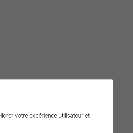
80.- / mois (couvertes)
ppartement
iorer votre expérience utilisateur et