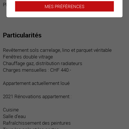
Place de parc devant garage
MES PRÉFÉRENCES
Particularités
Revêtement sols carrelage, lino et parquet véritable
Fenêtres double vitrage
Chauffage gaz, distribution radiateurs
Charges mensuelles : CHF 440.-
Appartement actuellement loué
2021 Rénovations appartement :
Cuisine
Salle d’eau
Rafraîchissement des peintures