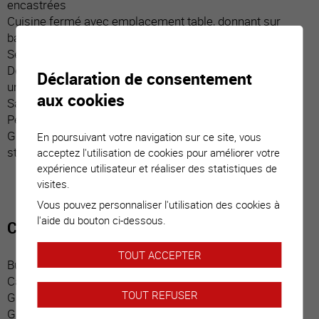
encastrées
Cuisine fermé avec emplacement table, donnant sur
balcon
Séjour donnant sur balcon
Deux chambres dont une avec armoires encastrées et
Déclaration de consentement
une donnant sur balcon
aux cookies
Salle d’eau / douche / emplacement lave-linge
Petit balcon (Nord)
Grand balcon avec revêtement sol carrelage et trois
En poursuivant votre navigation sur ce site, vous
stores (Sud)
acceptez l'utilisation de cookies pour améliorer votre
expérience utilisateur et réaliser des statistiques de
visites.
Vous pouvez personnaliser l'utilisation des cookies à
l'aide du bouton ci-dessous.
Commodités
TOUT ACCEPTER
Buanderie collective
Cave privative
TOUT REFUSER
Galetas privatif
Garage box privatif avec porte automatique