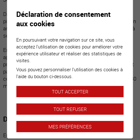
Déclaration de consentement
Dans un quartier calme, ce bien se trouve à 10 minutes à
pied du centre de la ville et de toutes ses commodités. Un
aux cookies
arrêt des transports publics desservant toute la ville est à
seulement quelques pas.
En poursuivant votre navigation sur ce site, vous
acceptez l'utilisation de cookies pour améliorer votre
En 2013, ce bien a complètement été transformé en
expérience utilisateur et réaliser des statistiques de
appartement (ancien bureau). Les matériaux sont de
visites.
première qualité et les tons harmonieux. Les pièces sont
Vous pouvez personnaliser l'utilisation des cookies à
particulièrement spacieuses. Minutieusement entretenu,
l'aide du bouton ci-dessous.
ce logement est vendu en bon état. Un grand garage de 30
m2 est compris dans la vente.
TOUT ACCEPTER
TOUT REFUSER
Distribution du bien
MES PRÉFÉRENCES
Entrée indépendante avec petite terrasse couverte,