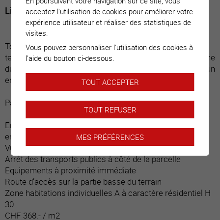
En poursuivant votre navigation sur ce site, vous
Libre de mandat
acceptez l'utilisation de cookies pour améliorer votre
expérience utilisateur et réaliser des statistiques de
visites.
Terrain situé à Signèse (Ayent), commune dont le
Vous pouvez personnaliser l'utilisation des cookies à
territoire s’étend sur le coteau de la rive droite, de la plaine
l'aide du bouton ci-dessous.
du Rhône aux Alpes Bernoises. Cette région bénéficie d’un
ensoleillement exceptionnel tout au long de l’année.
TOUT ACCEPTER
Particularités :
TOUT REFUSER
Environnement calme, exposition plein Sud,
ensoleillement parfait
MES PRÉFÉRENCES
Vue panoramique sur la vallée du Rhône et les Alpes
Arrêt des transports publics à côté de la parcelle
Equipements à proximité immédiate
Route d’accès sur la partie basse du terrain
Zone habitations individuelles A à caractère résidentiel H
30
CHF 368.- / m2