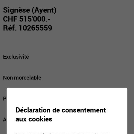
Signèse (Ayent)
CHF 515'000.-
Réf. 10265559
Exclusivité
Non morcelable
Prix à discuter
Déclaration de consentement
aux cookies
A seulement 7 minutes de Sion