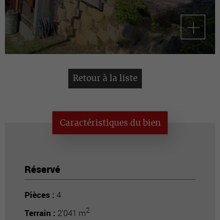
Retour à la liste
Caractéristiques du bien
Réservé
Pièces :
4
2
Terrain :
2'041 m