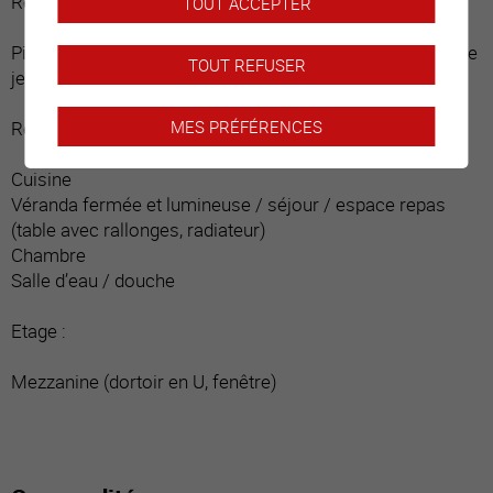
Rez-de-chaussée inférieur, entrée indépendante :
TOUT ACCEPTER
Pièce isolée et aménageable selon désirs (chambre, salle
TOUT REFUSER
jeux, rangements) avec revêtement sol carrelage
MES PRÉFÉRENCES
Rez-de-chaussée :
Cuisine
Véranda fermée et lumineuse / séjour / espace repas
(table avec rallonges, radiateur)
Chambre
Salle d’eau / douche
Etage :
Mezzanine (dortoir en U, fenêtre)