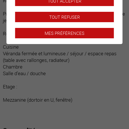
Rez-de-chaussée inférieur, entrée indépendante :
TOUT ACCEPTER
Pièce isolée et aménageable selon désirs (chambre, salle
TOUT REFUSER
jeux, rangements) avec revêtement sol carrelage
MES PRÉFÉRENCES
Rez-de-chaussée :
Cuisine
Véranda fermée et lumineuse / séjour / espace repas
(table avec rallonges, radiateur)
Chambre
Salle d’eau / douche
Etage :
Mezzanine (dortoir en U, fenêtre)