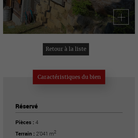
Retour à la liste
Caractéristiques du bien
Réservé
Pièces :
4
2
Terrain :
2'041 m