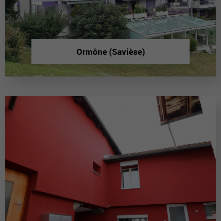
Ormône (Savièse)