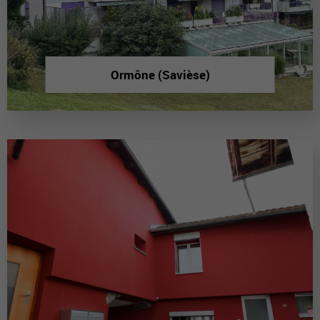
Ormône (Savièse)