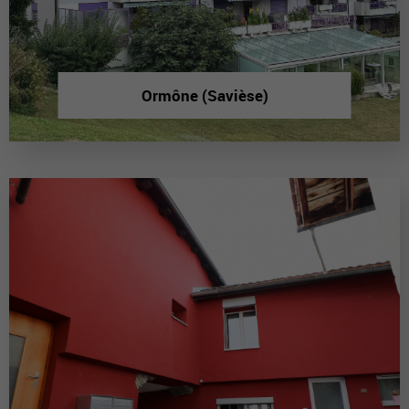
Ormône (Savièse)