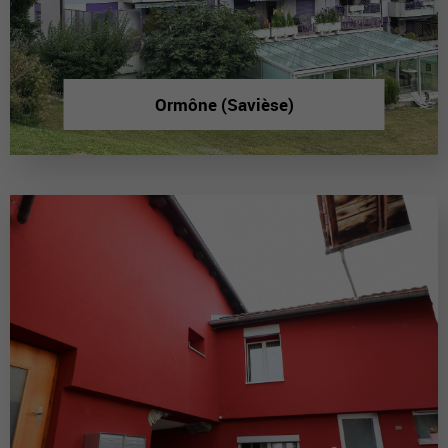
Ormône (Savièse)