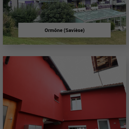
Ormône (Savièse)