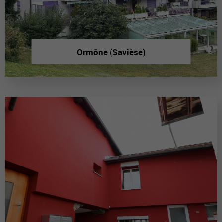
Ormône (Savièse)