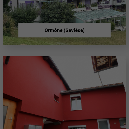
Ormône (Savièse)