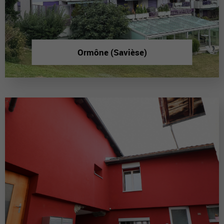
Ormône (Savièse)