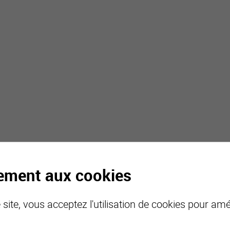
Escalier menant au rez-de-chaussée principal
Pièce rangement outils et divers (accessible depuis extérieur
Rez-de-chaussée principal :
Hall d’entrée / dégagement / penderie
Cuisine ouverte avec poêle scandinave
Séjour donnant sur extérieur
Etage :
Magnifique et grande pièce ouverte avec espaces lit et burea
Distribution et particularités du raccard :
tement aux cookies
Pièce aménageable selon désir au rez-de-chaussée
Mezzanine « couchettes », hauteur de plafond basse
site, vous acceptez l'utilisation de cookies pour amél
Equipé en électricité, luminaires
Revêtement sol boisé