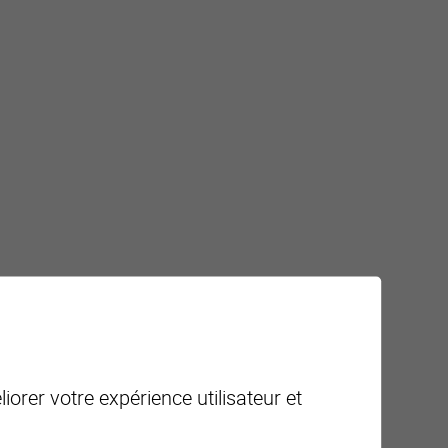
)
u, coin lavabo en pierre et armoires encastrées
iorer votre expérience utilisateur et