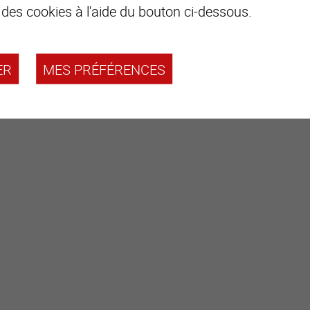
 des cookies à l'aide du bouton ci-dessous.
Commodités
ER
MES PRÉFÉRENCES
Terrasse revêtement sol pierre naturelle
Pelouse, deux beaux espaces terrain plat
Place de parc extérieur (aucun souci de parking)
Particularités
Vendu meublé
Frigo, poêle scandinave et boiler récents
Revêtement sols carrelage, parquets chêne et stratifié
Chauffage poêle scandinave avec pierre accumulatrice
Radiateur électrique dans chambre du rez-de-chaussée inféri