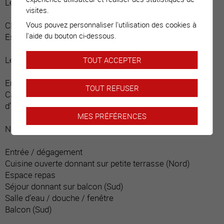
Le premier :
visites.
Vous pouvez personnaliser l'utilisation des cookies à
Chambre
l'aide du bouton ci-dessous.
Escalier permettant d’accéder au niveau principal
Le deuxième :
TOUT ACCEPTER
Entrée indépendante depuis la terrasse
TOUT REFUSER
Cave / carnotzet / pièce rangements / cheminée, point
d’eau, armoires encastrées
MES PRÉFÉRENCES
Niveau principal :
Entrée / dégagement
Cuisine ouverte donnant sur petite terrasse (Nord)
Espace repas
Séjour donnant sur balcon (Sud)
Salle d’eau / douche / fenêtre
Balcon (Sud)