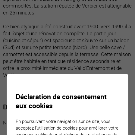
commodités. La station réputée de Verbier est atteignable
en 25 minutes.
Ce bien atypique a été construit avant 1900. Vers 1990, il a
fait l’objet d’une rénovation complète. La partie jour
(cuisine et séjour) est spacieuse et s’ouvre sur un balcon
(Sud) et sur une petite terrasse (Nord). Une belle cave /
carnotzet est accessible depuis la terrasse. Cette maison
peut être habitée en tant que résidence secondaire et
offre la proximité immédiate du Val d’Entremont et de
Verbier.
Déclaration de consentement
aux cookies
Distribution du bien
En poursuivant votre navigation sur ce site, vous
Niveau inférieur, deux espaces distincts :
acceptez l'utilisation de cookies pour améliorer votre
expérience utilisateur et réaliser des statistiques de