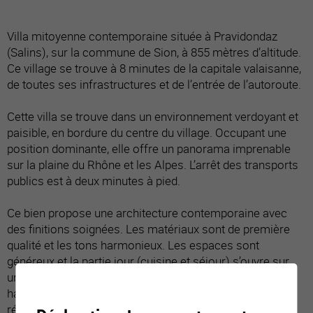
Villa mitoyenne contemporaine située à Pravidondaz
(Salins), sur la commune de Sion, à 855 mètres d’altitude.
Ce village se trouve à 8 minutes de la capitale valaisanne,
de toutes ses infrastructures et de l’entrée de l’autoroute.
Cette villa se trouve dans un environnement verdoyant et
paisible, en bordure du centre du village. Occupant une
position dominante, elle offre un panorama imprenable
sur la plaine du Rhône et les Alpes. L’arrêt des transports
publics est à deux minutes à pied.
Ce bien propose une architecture contemporaine avec
des finitions soignées. Les matériaux sont de première
qualité et les tons harmonieux. Les espaces sont
généreux et la partie jour (cuisine et séjour) s’ouvre sur
une belle terrasse. Avec ses nombreuses pièces, cette
habitation est parfaite pour une famille. De construction
récente et parfaitement entretenue, elle est vendue en