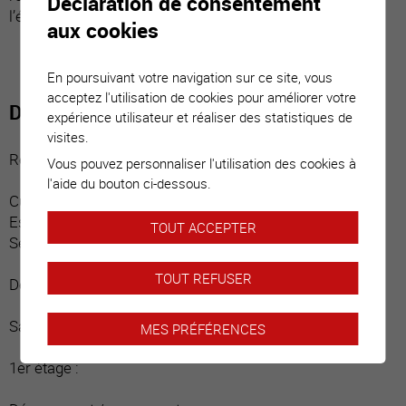
Déclaration de consentement
l’état de neuf.
aux cookies
En poursuivant votre navigation sur ce site, vous
acceptez l'utilisation de cookies pour améliorer votre
Distribution du bien
expérience utilisateur et réaliser des statistiques de
visites.
Rez-de-chaussée :
Vous pouvez personnaliser l'utilisation des cookies à
l'aide du bouton ci-dessous.
Cuisine design ouverte avec armoire économat
Espace repas donnant sur terrasse
TOUT ACCEPTER
Séjour donnant sur terrasse
TOUT REFUSER
Demi-palier :
Salle d’eau / douche / fenêtre
MES PRÉFÉRENCES
1er étage :