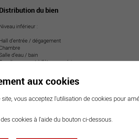
Distribution du bien
Niveau inférieur :
Hall d’entrée / dégagement
Chambre
Salle d’eau / bain
Escalier menant à l’étage supérieur
Buanderie, deux caves
tement aux cookies
Locaux techniques
site, vous acceptez l'utilisation de cookies pour amél
Niveau principal :
Hall d’entrée / dégagement
 des cookies à l'aide du bouton ci-dessous.
Cuisine ouverte
Espace repas
Séjour avec cheminée, donnant sur terrasse