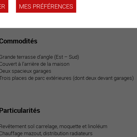
Deux chambres
ER
MES PRÉFÉRENCES
Salle d’eau / bain
Commodités
Grande terrasse d’angle (Est – Sud)
Couvert à l’arrière de la maison
Deux spacieux garages
Trois places de parc extérieures (dont deux devant garages)
Particularités
Revêtement sol carrelage, moquette et linoléum
Chauffage mazout, distribution radiateurs