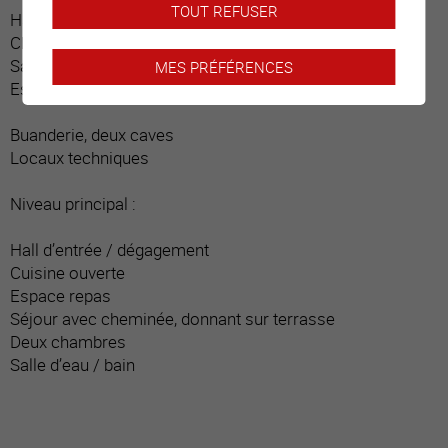
TOUT REFUSER
Hall d’entrée / dégagement
Chambre
Salle d’eau / bain
MES PRÉFÉRENCES
Escalier menant à l’étage supérieur
Buanderie, deux caves
Locaux techniques
Niveau principal :
Hall d’entrée / dégagement
Cuisine ouverte
Espace repas
Séjour avec cheminée, donnant sur terrasse
Deux chambres
Salle d’eau / bain