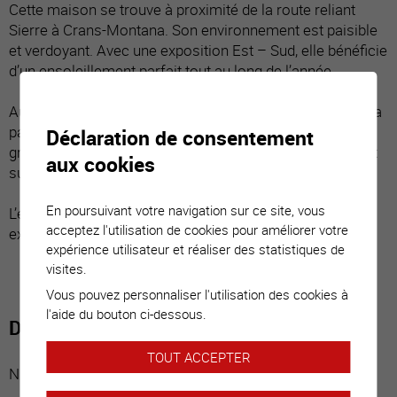
Cette maison se trouve à proximité de la route reliant
Sierre à Crans-Montana. Son environnement est paisible
et verdoyant. Avec une exposition Est – Sud, elle bénéficie
d’un ensoleillement parfait tout au long de l’année.
Au niveau supérieur de ce bien se trouve l’ensemble de la
partie habitable. Le séjour et la cuisine s’ouvrent sur une
Déclaration de consentement
grande terrasse d’angle. Deux chambres sont également
aux cookies
sur cet étage, une troisième au niveau inférieur.
En poursuivant votre navigation sur ce site, vous
L’ensemble de cette habitation, intérieurement et
acceptez l'utilisation de cookies pour améliorer votre
extérieurement, nécessite une complète rénovation.
expérience utilisateur et réaliser des statistiques de
visites.
Vous pouvez personnaliser l'utilisation des cookies à
l'aide du bouton ci-dessous.
Distribution du bien
TOUT ACCEPTER
Niveau inférieur :