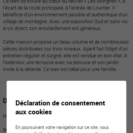
Ce bien se trouve au cœur du lieu-dit « Les Morgnes », à
l’écart de la route principale, à l’entrée de Lourtier. Il
bénéficie d’un environnement paisible et authentique d’un
village de montagne. Avec une exposition Sud et sans vis-
à-vis direct, son ensoleillement est généreux.
Cette maison propose un beau volume et de nombreuses
pièces distribuées sur trois niveaux. Ayant fait l’objet d’un
entretien régulier et soigné, elle est vendue en bon état. A
l’extérieur, une terrasse avec sa pelouse et son jardin
invite à la détente. Ce bien est idéal pour une famille.
Distribution du bien
Déclaration de consentement
aux cookies
Niveau inférieur :
En poursuivant votre navigation sur ce site, vous
Buanderie