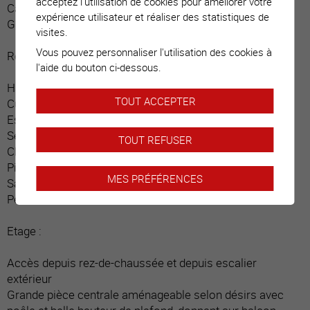
acceptez l'utilisation de cookies pour améliorer votre
Cave
expérience utilisateur et réaliser des statistiques de
Garage / rangements
visites.
Vous pouvez personnaliser l'utilisation des cookies à
Rez-de-chaussée :
l'aide du bouton ci-dessous.
Hall d’entrée / dégagement central
TOUT ACCEPTER
Cuisine ouverte avec nombreux rangements
Espace repas
Séjour avec poêle à pellets
TOUT REFUSER
Chambre
Pièce rangements / accès à l’étage
MES PRÉFÉRENCES
Salle d’eau / douche / fenêtres
Petit balcon boisé
Etage :
Accès depuis rez-de-chaussée et depuis escalier
extérieur
Grande pièce centrale aménageable selon désirs avec