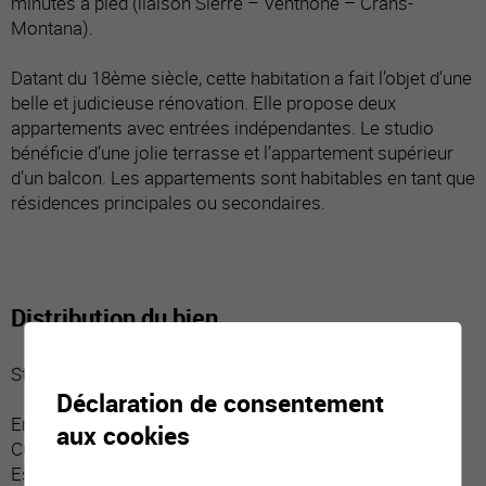
minutes à pied (liaison Sierre – Venthône – Crans-
Montana).
Datant du 18ème siècle, cette habitation a fait l’objet d’une
belle et judicieuse rénovation. Elle propose deux
appartements avec entrées indépendantes. Le studio
bénéficie d’une jolie terrasse et l’appartement supérieur
d’un balcon. Les appartements sont habitables en tant que
résidences principales ou secondaires.
Distribution du bien
Studio 1.5 pces, rez-de-chaussée :
Déclaration de consentement
Entrée indépendante / dégagement
aux cookies
Cuisine ouverte, emplacement table
Espace à vivre donnant sur terrasse