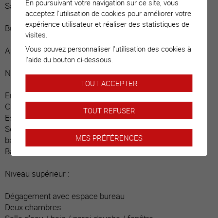
En poursuivant votre navigation sur ce site, vous
Salle d’eau / douche / radiateur sèche-linge / fenêtre
acceptez l'utilisation de cookies pour améliorer votre
expérience utilisateur et réaliser des statistiques de
Buanderie / local technique
visites.
Vous pouvez personnaliser l'utilisation des cookies à
Appartement 3.5 pces, étages :
l'aide du bouton ci-dessous.
Niveau principal :
TOUT ACCEPTER
Entrée indépendante / dégagement
Cuisine ouverte
TOUT REFUSER
Espace repas donnant sur balcon
Séjour avec cheminée munie d’un insert, donnant sur
MES PRÉFÉRENCES
balcon (baie vitrée avec porte coulissante)
Balcon / terrasse (devant entrée de l’appartement, Sud)
Niveau supérieur :
Dégagement avec espace bureau
Deux chambres